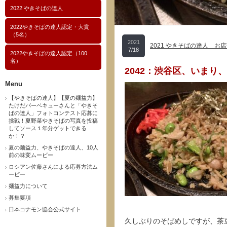
2022 やきそばの達人
2022やきそばの達人認定・大賞
（5名）
2021
2021 やきそばの達人 お店
7/18
2022やきそばの達人認定（100
名）
2042：渋谷区、いまり
Menu
【やきそばの達人】【夏の麺益力】
たけだバーベキューさんと「やきそ
ばの達人」フォトコンテスト応募に
挑戦！夏野菜やきそばの写真を投稿
してソース１年分ゲットできる
か！？
夏の麺益力、やきそばの達人、10人
前の味変ムービー
ロシアン佐藤さんによる応募方法ム
ービー
麺益力について
募集要項
日本コナモン協会公式サイト
久しぶりのそばめしですが、茶