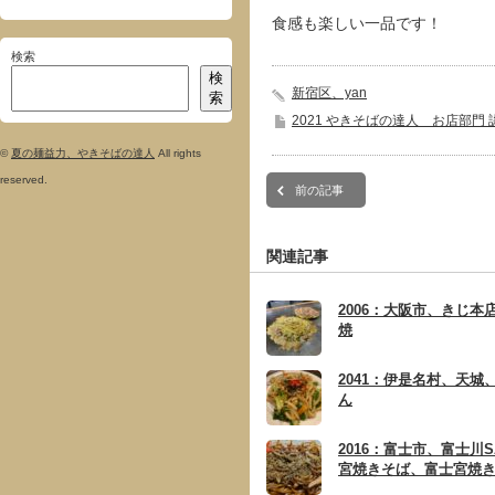
食感も楽しい一品です！
検索
検
新宿区、yan
索
2021 やきそばの達人 お店部門 
©
夏の麺益力、やきそばの達人
All rights
reserved.
前の記事
関連記事
2006：大阪市、きじ本
焼
2041：伊是名村、天城
ん
2016：富士市、富士川
宮焼きそば、富士宮焼