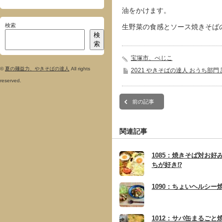
油をかけます。
検索
生野菜の食感とソース焼きそば
検
索
宝塚市、べじこ
©
夏の麺益力、やきそばの達人
All rights
2021 やきそばの達人 おうち部門
reserved.
前の記事
関連記事
1085：焼きそば対お好
ちが好き⁉︎
1090：ちょいヘルシー
1012：サバ缶まるごと