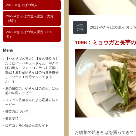
2022 やきそばの達人
2022やきそばの達人認定・大賞
（5名）
2021
2021 やきそばの達人 おう
7/26
2022やきそばの達人認定（100
名）
1096：ミョウガと長芋
Menu
【やきそばの達人】【夏の麺益力】
たけだバーベキューさんと「やきそ
ばの達人」フォトコンテスト応募に
挑戦！夏野菜やきそばの写真を投稿
してソース１年分ゲットできる
か！？
夏の麺益力、やきそばの達人、10人
前の味変ムービー
ロシアン佐藤さんによる応募方法ム
ービー
麺益力について
募集要項
日本コナモン協会公式サイト
お総菜の焼きそばを買ってきて