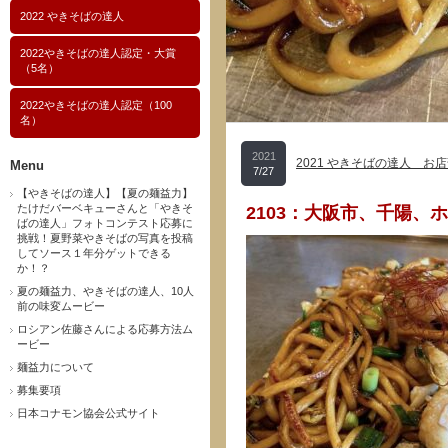
2022 やきそばの達人
2022やきそばの達人認定・大賞
（5名）
2022やきそばの達人認定（100
名）
2021
2021 やきそばの達人 お店
Menu
7/27
【やきそばの達人】【夏の麺益力】
たけだバーベキューさんと「やきそ
2103：大阪市、千陽、
ばの達人」フォトコンテスト応募に
挑戦！夏野菜やきそばの写真を投稿
してソース１年分ゲットできる
か！？
夏の麺益力、やきそばの達人、10人
前の味変ムービー
ロシアン佐藤さんによる応募方法ム
ービー
麺益力について
募集要項
日本コナモン協会公式サイト