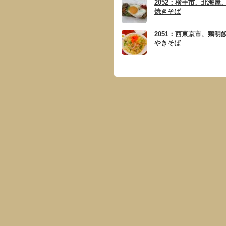
2052：横手市、北海屋
焼きそば
2051：西東京市、鶏明
やきそば