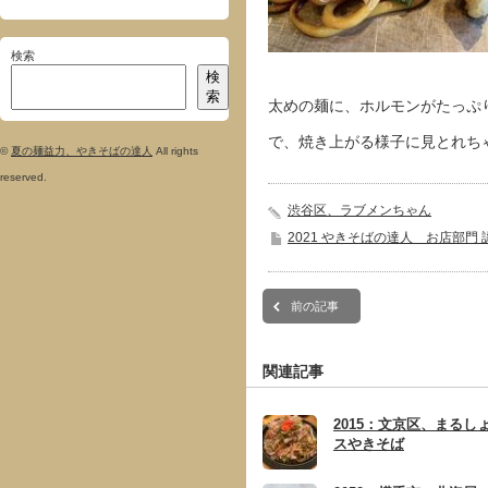
検索
検
索
太めの麺に、ホルモンがたっぷ
で、焼き上がる様子に見とれち
©
夏の麺益力、やきそばの達人
All rights
reserved.
渋谷区、ラブメンちゃん
2021 やきそばの達人 お店部門 
前の記事
関連記事
2015：文京区、まるし
スやきそば