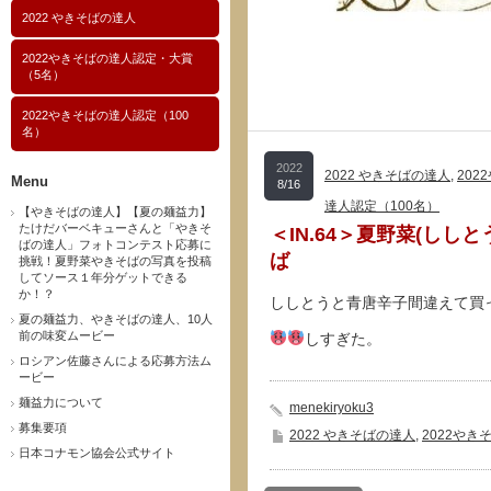
2022 やきそばの達人
2022やきそばの達人認定・大賞
（5名）
2022やきそばの達人認定（100
名）
2022
2022 やきそばの達人
,
202
Menu
8/16
達人認定（100名）
【やきそばの達人】【夏の麺益力】
たけだバーベキューさんと「やきそ
＜IN.64＞夏野菜(し
ばの達人」フォトコンテスト応募に
ば
挑戦！夏野菜やきそばの写真を投稿
してソース１年分ゲットできる
か！？
ししとうと青唐辛子間違えて買
夏の麺益力、やきそばの達人、10人
前の味変ムービー
しすぎた。
ロシアン佐藤さんによる応募方法ム
ービー
麺益力について
menekiryoku3
募集要項
2022 やきそばの達人
,
2022やき
日本コナモン協会公式サイト