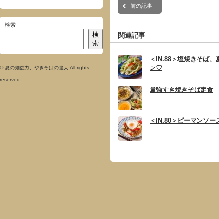
前の記事
検索
検
関連記事
索
＜IN.88＞塩焼きそば
ン♡
©
夏の麺益力、やきそばの達人
All rights
reserved.
最強すき焼きそば定食
＜IN.80＞ピーマンソ